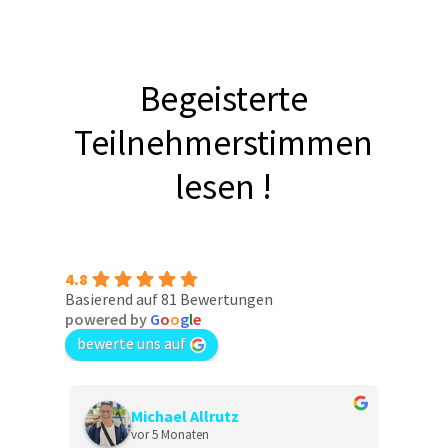
Begeisterte
Teilnehmerstimmen
lesen !
4.8
Basierend auf 81 Bewertungen
powered by
G
o
o
g
l
e
bewerte uns auf
Birgit Böhme
vor 5 Monaten