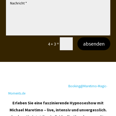
absenden
=
4 + 3
Mit dem Klick auf den Button „Absenden“ akzeptieren Sie die
Angabenspeicherung zur Kontaktaufnahme und Zuordnung für
eventuelle Rückfragen. Diese Einwilligung können Sie jederzeit mit
Wirkung für die Zukunft mit einer E-Mail an
Booking@Maretimo-Magic-
Moments.de
widerrufen.
Erleben Sie eine faszinierende Hypnoseshow mit
Michael Maretimo – live, intensiv und unvergesslich.