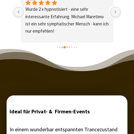
Ist ein super Erlebnis! Hat bei mir sehr gut 
Die H
imo 
funktioniert. Fühle mich absolut entspannt 
großa
nn ich 
und leicht. Sehr empfehlenswert.😃
gewäh
Stimm
extrem
faszin
organi
tolle 
klare
Ideal für Privat- & Firmen-Events
In einem wunderbar entspannten Trancezustand