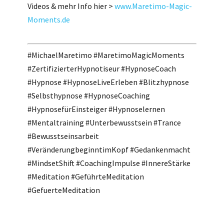
Videos & mehr Info hier >
www.Maretimo-Magic-
Moments.de
#MichaelMaretimo #MaretimoMagicMoments
#ZertifizierterHypnotiseur #HypnoseCoach
#Hypnose #HypnoseLiveErleben #Blitzhypnose
#Selbsthypnose #HypnoseCoaching
#HypnosefürEinsteiger #Hypnoselernen
#Mentaltraining #Unterbewusstsein #Trance
#Bewusstseinsarbeit
#VeränderungbeginntimKopf #Gedankenmacht
#MindsetShift #CoachingImpulse #InnereStärke
#Meditation #GeführteMeditation
#GefuerteMeditation