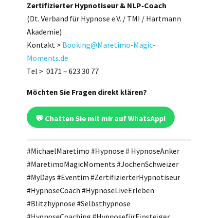
Zertifizierter Hypnotiseur & NLP-Coach
​​​​​​​(Dt. Verband für Hypnose e.V. / TMI / Hartmann
Akademie)
Kontakt >
Booking@Maretimo-Magic-
Moments.de
Tel > 0171 – 623 30 77
Möchten Sie Fragen direkt klären?
💬 Chatten Sie mit mir auf WhatsApp!
#MichaelMaretimo #Hypnose # HypnoseAnker
#MaretimoMagicMoments #JochenSchweizer
#MyDays #Eventim #ZertifizierterHypnotiseur
#HypnoseCoach #HypnoseLiveErleben
#Blitzhypnose #Selbsthypnose
#HypnoseCoaching #HypnosefürEinsteiger