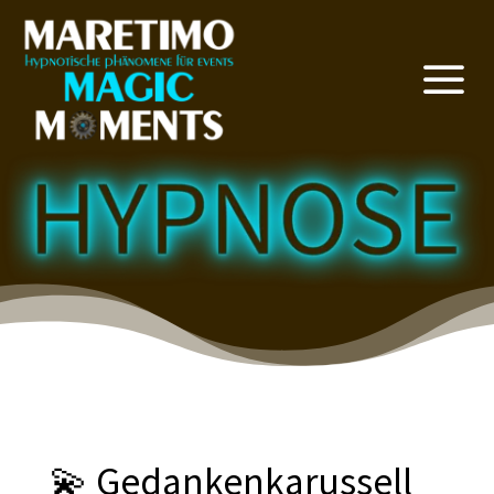
a
💫 Gedankenkarussell