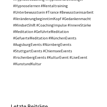
#Hypnoselernen #Mentaltraining
#Unterbewusstsein #Trance #Bewusstseinsarbeit
#VeränderungbeginntimKopf #Gedankenmacht
#MindsetShift #CoachingImpulse #InnereStärke
#Meditation #GeführteMeditation
#GefuerteMeditation #MünchenEvents
#AugsburgEvents #NürnbergEvents
#StuttgartEvents #ChiemseeEvents
#IrschenbergEvents #KulturEvent #LiveEvent
#KunstundKultur
Letzte Beiträge