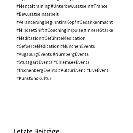
#Mentaltraining #Unterbewusstsein #Trance
#Bewusstseinsarbeit
#VeränderungbeginntimKopf #Gedankenmacht
#MindsetShift #CoachingImpulse #InnereStärke
#Meditation #GeführteMeditation
#GefuerteMeditation #MünchenEvents
#AugsburgEvents #NürnbergEvents
#StuttgartEvents #ChiemseeEvents
#IrschenbergEvents #KulturEvent #LiveEvent
#KunstundKultur
Letzte Beiträge