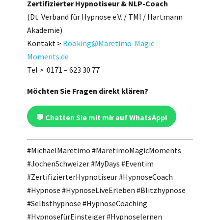
Zertifizierter Hypnotiseur & NLP-Coach
​​​​​​​(Dt. Verband für Hypnose e.V. / TMI / Hartmann
Akademie)
Kontakt >
Booking@Maretimo-Magic-
Moments.de
Tel > 0171 – 623 30 77
Möchten Sie Fragen direkt klären?
💬 Chatten Sie mit mir auf WhatsApp!
#MichaelMaretimo #MaretimoMagicMoments
#JochenSchweizer #MyDays #Eventim
#ZertifizierterHypnotiseur #HypnoseCoach
#Hypnose #HypnoseLiveErleben #Blitzhypnose
#Selbsthypnose #HypnoseCoaching
#HypnosefürEinsteiger #Hypnoselernen