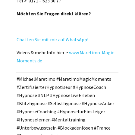
Tel > 0171 – 623 30 77
Möchten Sie Fragen direkt klären?
Chatten Sie mit mir auf WhatsApp!
Videos & mehr Info hier >
www.Maretimo-Magic-
Moments.de
#MichaelMaretimo #MaretimoMagicMoments
#ZertifizierterHypnotiseur #HypnoseCoach
#Hypnose #NLP #HypnoseLiveErleben
#Blitzhypnose #Selbsthypnose #HypnoseAnker
#HypnoseCoaching #HypnosefürEinsteiger
#Hypnoselernen #Mentaltraining
#Unterbewusstsein #Blockadenlösen #Trance