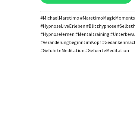
#MichaelMaretimo #MaretimoMagicMoments #
#HypnoseLiveErleben #Blitzhypnose #Selbs
#Hypnoselernen #Mentaltraining #Unterbewu
#VeränderungbeginntimKopf #Gedankenmacht
#GeführteMeditation #GefuerteMeditation