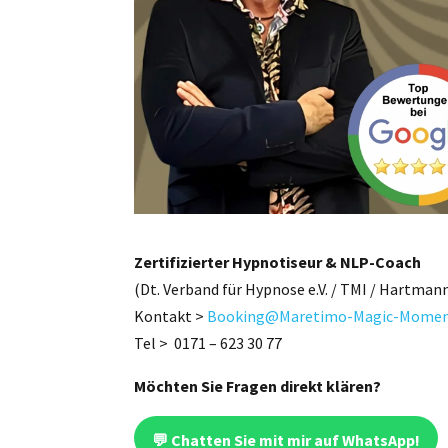
Zertifizierter Hypnotiseur & NLP-Coach
​​​​​​​(Dt. Verband für Hypnose e.V. / TMI / Hartm
Kontakt >
Booking@Maretimo-Magic-Momen
Tel > 0171 – 623 30 77
Möchten Sie Fragen direkt klären?
💬 Chatten Sie mit mir auf WhatsApp!