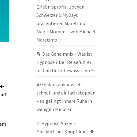
Erlebnisprofis : Jochen
Schweizer & MyDays
präsentieren Maretimo
Magic Moments von Michael
Maretimo ✨
🌀 Das Geheimnis – Was ist
Hypnose ? Der Reiseführer
in Dein Unterbewusstsein ✨
e
💫 Gedankenkarussell
e-
schnell und einfach stoppen
gart
– so gelingt innere Ruhe in
wenigen Minuten
✨ Hypnose Anker –
rem
Glücklich auf Knopfdruck 🍀