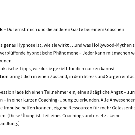
ik
– Du lernst mich und die anderen Gäste bei einem Gläschen
as genau Hypnose ist, wie sie wirkt …und was Hollywood-Mythen s
e verblüffende hypnotische Phänomene – Jeder kann mitmachen 
aunen.
ktische Tipps, wie du sie gezielt für dich nutzen kannst
tion bringt dich in einen Zustand, in dem Stress und Sorgen einfa
ession lade ich einen Teilnehmer ein, eine alltägliche Angst – zu
en – in einer kurzen Coaching-Übung zu erkunden. Alle Anwesende
se Impulse helfen können, eigene Ressourcen für mehr Gelassenh
n. (Diese Übung ist Teil eines Coachings und ersetzt keine
handlung.)