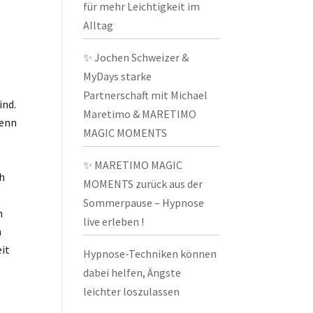
für mehr Leichtigkeit im
Alltag
✨ Jochen Schweizer &
MyDays starke
Partnerschaft mit Michael
ind.
Maretimo & MARETIMO
wenn
MAGIC MOMENTS
✨ MARETIMO MAGIC
ch
MOMENTS zurück aus der
Sommerpause – Hypnose
m
live erleben !
n
eit
Hypnose-Techniken können
dabei helfen, Ängste
leichter loszulassen