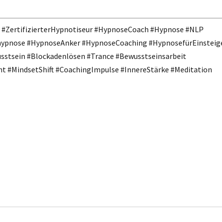
ZertifizierterHypnotiseur #HypnoseCoach #Hypnose #NLP
thypnose #HypnoseAnker #HypnoseCoaching #HypnosefürEinsteig
sstsein #Blockadenlösen #Trance #Bewusstseinsarbeit
 #MindsetShift #CoachingImpulse #InnereStärke #Meditation