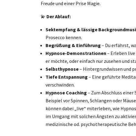
Freude und einer Prise Magie.
💫
Der Ablauf:
Sektempfang & lässige Backgroundmus
Prosecco kennen.
Begrüßung & Einführung
– Du erfährst, w
Hypnose-Demonstrationen
– Erleben liv
er möchte, oder einfach nur zusehen und st
Selbsthypnose
– Hintergrundwissen und pra
Tiefe Entspannung
– Eine geführte Medita
verschwinden.
Hypnose Coaching
– Zum Abschluss einer S
Beispiel vor Spinnen, Schlangen oder Mäus
können dabei „live“ miterleben, wie Hypno
im Umgang mit solchen Ängsten zu aktiviere
medizinische od. psychotherapeutische Be