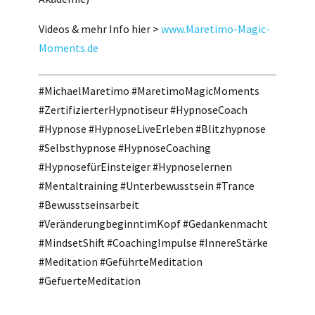
Videos & mehr Info hier >
www.Maretimo-Magic-
Moments.de
#MichaelMaretimo #MaretimoMagicMoments
#ZertifizierterHypnotiseur #HypnoseCoach
#Hypnose #HypnoseLiveErleben #Blitzhypnose
#Selbsthypnose #HypnoseCoaching
#HypnosefürEinsteiger #Hypnoselernen
#Mentaltraining #Unterbewusstsein #Trance
#Bewusstseinsarbeit
#VeränderungbeginntimKopf #Gedankenmacht
#MindsetShift #CoachingImpulse #InnereStärke
#Meditation #GeführteMeditation
#GefuerteMeditation